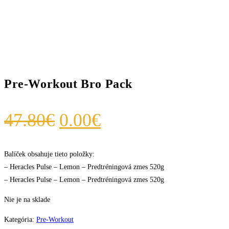
Pre-Workout Bro Pack
Pôvodná
Aktuálna
47.80
€
0.00
€
cena
cena
bola:
je:
Balíček obsahuje tieto položky:
– Heracles Pulse – Lemon – Predtréningová zmes 520g
47.80€.
0.00€.
– Heracles Pulse – Lemon – Predtréningová zmes 520g
Nie je na sklade
Kategória:
Pre-Workout