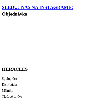
SLEDUJ NÁS NA INSTAGRAME!
Objednávka
Kontakty
Všeobecné Obchodné podmienky
Záruka a reklamácie
Podmienky ochrany osobných údajov
Reklamačný formulár
Formulár na odstúpenie od zmluvy
EU Cookie Policy
HERACLES
Spolupráca
Distribúcia
Míľniky
Tlačové správy
Štatút súťaže