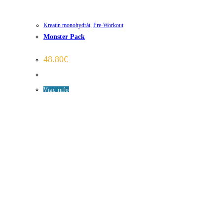
Kreatín monohydrát
,
Pre-Workout
Monster Pack
48.80
€
Viac info