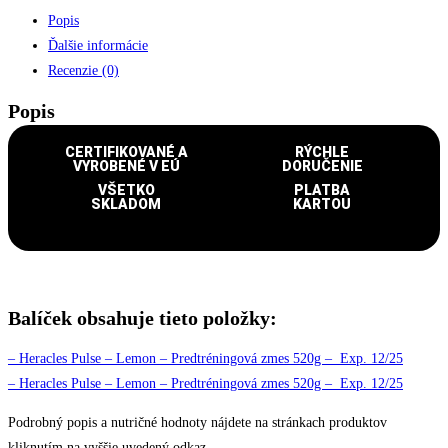
Popis
Ďalšie informácie
Recenzie (0)
Popis
CERTIFIKOVANÉ A
RÝCHLE
VYROBENÉ V EÚ
DORUČENIE
VŠETKO
PLATBA
SKLADOM
KARTOU
Balíček obsahuje tieto položky:
– Heracles Pulse – Lemon – Predtréningová zmes 520g – Exp. 12/25
– Heracles Pulse – Lemon – Predtréningová zmes 520g – Exp. 12/25
Podrobný popis a nutričné hodnoty nájdete na stránkach produktov
kliknutím na vyššie uvedený odkaz.