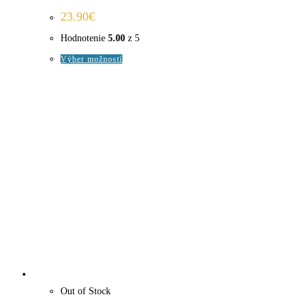
23.90
€
Hodnotenie
5.00
z 5
Tento
Výber možností
produkt
má
viacero
variantov.
Možnosti
si
môžete
vybrať
na
stránke
produktu.
Out of Stock