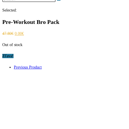
search
Selected:
Pre-Workout Bro Pack
Pôvodná
Aktuálna
47.80
€
0.00
€
cena
cena
Out of stock
bola:
je:
47.80€.
0.00€.
Zľava!
Previous Product