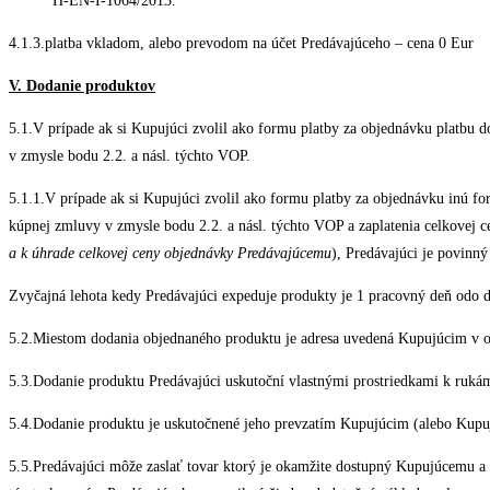
H-EN-I-1064/2013.
4.1.3.platba vkladom, alebo prevodom na účet Predávajúceho – cena 0 Eur
V. Dodanie produktov
5.1.V prípade ak si Kupujúci zvolil ako formu platby za objednávku platbu 
v zmysle bodu 2.2. a násl. týchto VOP.
5.1.1.V prípade ak si Kupujúci zvolil ako formu platby za objednávku inú f
kúpnej zmluvy v zmysle bodu 2.2. a násl. týchto VOP a zaplatenia celkovej
a k úhrade celkovej ceny objednávky Predávajúcemu
), Predávajúci je povinn
Zvyčajná lehota kedy Predávajúci expeduje produkty je 1 pracovný deň odo 
5.2.Miestom dodania objednaného produktu je adresa uvedená Kupujúcim v 
5.3.Dodanie produktu Predávajúci uskutoční vlastnými prostriedkami k rukám
5.4.Dodanie produktu je uskutočnené jeho prevzatím Kupujúcim (alebo Kupu
5.5.Predávajúci môže zaslať tovar ktorý je okamžite dostupný Kupujúcemu a 