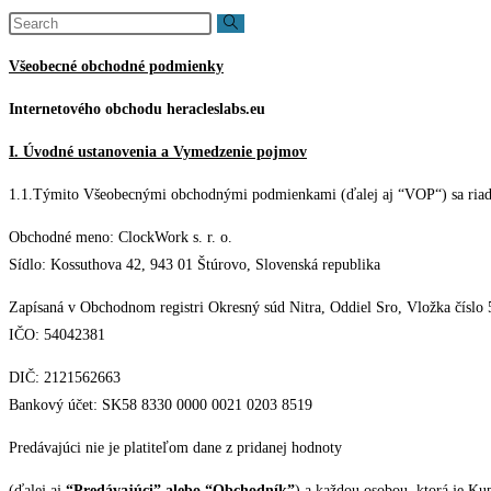
website
search
Všeobecné obchodné podmienky
Internetového obchodu heracleslabs.eu
I. Úvodné ustanovenia a Vymedzenie pojmov
1.1.Týmito Všeobecnými obchodnými podmienkami (ďalej aj “VOP“) sa riad
Obchodné meno: ClockWork s. r. o.
Sídlo: Kossuthova 42, 943 01 Štúrovo, Slovenská republika
Zapísaná v Obchodnom registri Okresný súd Nitra, Oddiel Sro, Vložka číslo
IČO: 54042381
DIČ: 2121562663
Bankový účet: SK58 8330 0000 0021 0203 8519
Predávajúci nie je platiteľom dane z pridanej hodnoty
(ďalej aj
“Predávajúci” alebo “Obchodník”
) a každou osobou, ktorá je Ku