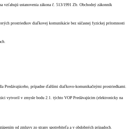
a sa vzťahujú ustanovenia zákona č. 513/1991 Zb. Obchodný zákonník
rých prostriedkov diaľkovej komunikácie bez súčasnej fyzickej prítomnosti
ach.
dla Predávajúceho, prípadne ďalšími diaľkovo-komunikačnými prostriedkami.
ci vytvoril v zmysle bodu 2.1. týchto VOP Predávajúcim (elektronicky na
úpením od zmluvy zo strany spotrebiteľa a v obdobných prípadoch.