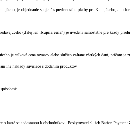
pujúcim, je objednanie spojené s povinnosťou platby pre Kupujúceho, a to for
edávajúceho (ďalej len „
kúpna cena
“) je uvedená samostatne pre každý prod
ceho je celková cena tovarov alebo služieb vrátane všetkých daní, pričom je
 ani iné náklady súvisiace s dodaním produktov
 spôsobmi:
ce o kartě se nedostanou k obchodníkovi. Poskytovatel služeb Barion Payment Z