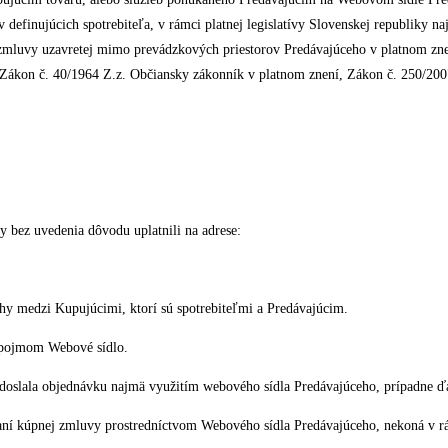
finujúcich spotrebiteľa, v rámci platnej legislatívy Slovenskej republiky naj
o zmluvy uzavretej mimo prevádzkových priestorov Predávajúceho v platnom znen
Zákon č. 40/1964 Z.z. Občiansky zákonník v platnom znení, Zákon č. 250/2007
y bez uvedenia dôvodu uplatnili na adrese:
 medzi Kupujúcimi, ktorí sú spotrebiteľmi a Predávajúcim.
 pojmom Webové sídlo.
 odoslala objednávku najmä využitím webového sídla Predávajúceho, prípadne 
raní kúpnej zmluvy prostredníctvom Webového sídla Predávajúceho, nekoná v rá