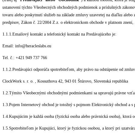
ustanovení týchto Všeobecných obchodných podmienok a príslušných zákonov de
tovaru alebo poskytnutí služieb na základe zmluvy uzavretej na diaľku aleb
predpisov, Zákon č. 22/2004 Z.z. o elektronickom obchode v platnom znení, 
1.1.1.Emailový kontakt a telefonický kontakt na Predávajúceho je:
Email: info@heracleslabs.eu
Tel. č.: +421 949 737 766
1.1.2.Predávajúci odporúča spotrebiteľom, aby právo na odstúpenie od zmluv
ClockWork s. r. o. , Kossuthova 42, 943 01 Štúrovo, Slovenská republika
1.2.Týmito Všeobecnými obchodnými podmienkami sa upravujú právne vzťahy
1.3.Pojem Internetový obchod je totožný s pojmom Elektronický obchod a s
1.4.Kupujúcim je každá osoba (fyzická osoba alebo právnická osoba), ktorá
1.5.Spotrebiteľom je Kupujúci, ktorý je fyzickou osobou, a ktorý pri uzatvá