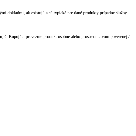
mi dokladmi, ak existujú a sú typické pre dané produkty prípadne služby.
m, či Kupujúci prevezme produkt osobne alebo prostredníctvom poverenej /