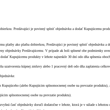
dobierkou. Predávajúci je povinný splniť objednávku a dodať Kupujúcemu prod
ormu platby ako platba dobierkou, Predávajúci je povinný splniť objednávku a
 ceny objednávky Predávajúcemu. V prípade ak boli splnené obe podmienky uv
ý dodať Kupujúcemu produkty v lehote najneskôr 30 dní odo dňa splnenia oboc
dňa uzatvorenia kúpnej zmluvy alebo 1 pracovný deň odo dňa zaplatenia celko
objednávke.
 Kupujúceho (alebo Kupujúcim splnomocnenej osobe na prevzatie produktu), al
júcim splnomocnenej osobe na prevzatie produktu).
zvyšnú časť objednávky doručí dodatočne v lehote, ktorá je v súlade s lehoto