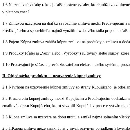
1.6.Na zmluvné vzťahy (ako aj ďalšie právne vzťahy, ktoré môžu zo zmluvné
v platnom znení.
1.7.Zmluvou uzavretou na diaľku sa rozumie zmluva medzi Predávajúcim a sp
Predávajúceho a spotrebiteľa, najmä využitím webového sídla prípadne ďalš
1.8.Pojem Kúpna zmluva zahŕňa kúpnu zmluvu na produkty a zmluvu o doda
1.9.Produkty (ďalej aj „Veci“ alebo „Výrobky“) sú tovary alebo služby, ktor
1.10.Predávajúci je súčasne prevádzkovateľom elektronického systému, prost
II. Objednávka produktu – uzatvorenie kúpnej zmluvy
2.1.Návrhom na uzatvorenie kúpnej zmluvy zo strany Kupujúceho, je odosla
2.2.K uzavretiu kúpnej zmluvy medzi Kupujúcim a Predávajúcim dochádza mo
emailovú adresu Kupujúceho, ktorú si zvolil Kupujúci v procese vytvárania 
2.3.Kúpna zmluva sa uzatvára na dobu určitú a zaniká najmä splnením všetk
2.3.1.Kúpna zmluva môže zaniknúť aj v iných právnym poriadkom Slovenskej