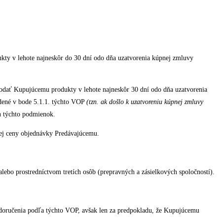
ukty v lehote najneskôr do 30 dní odo dňa uzatvorenia kúpnej zmluvy
 dodať Kupujúcemu produkty v lehote najneskôr 30 dní odo dňa uzatvorenia
edené v bode 5.1.1. týchto VOP
(tzn. ak do
šlo k uzatvoreniu kúpnej zmluvy
h týchto podmienok.
vej ceny objednávky Predávajúcemu.
ebo prostredníctvom tretích osôb (prepravných a zásielkových spoločností).
u doručenia podľa týchto VOP, avšak len za predpokladu, že Kupujúcemu