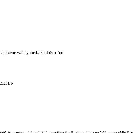
ia právne vzťahy medzi spoločnosťou
 55231/N
pujúcim tovaru, alebo služieb ponúkaného Predávajúcim na Webovom sídle Predá