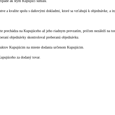
ípade ak stým Kupujúci súhlasí.
 a kvalite spolu s daňovými dokladmi, ktoré sa vzťahujú k objednávke, a iný
e prechádza na Kupujúceho až jeho riadnym prevzatím, pričom nezáleží na to
beraní objednávky skontroloval preberanú objednávku.
duktov Kupujúcim na mieste dodania určenom Kupujúcim.
Kupujúceho za dodaný tovar.