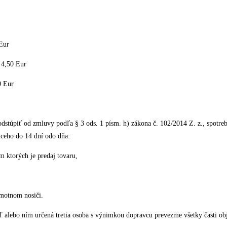
Eur
 4,50 Eur
0 Eur
 odstúpiť od zmluvy podľa § 3 ods. 1 písm. h) zákona č. 102/2014 Z. z., spotre
ceho do 14 dní odo dňa:
m ktorých je predaj tovaru,
hmotnom nosiči.
ľ alebo ním určená tretia osoba s výnimkou dopravcu prevezme všetky časti ob