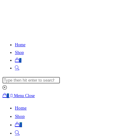
Skip
to
content
Home
Shop
0
Toggle
website
Search
search
this
website
0
Menu
Close
Home
Shop
0
Toggle