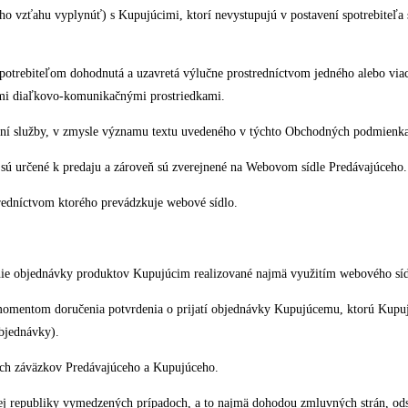
ho vzťahu vyplynúť) s Kupujúcimi, ktorí nevystupujú v postavení spotrebiteľ
otrebiteľom dohodnutá a uzavretá výlučne prostredníctvom jedného alebo viace
ími diaľkovo-komunikačnými prostriedkami.
ní služby, v zmysle významu textu uvedeného v týchto Obchodných podmienk
é sú určené k predaju a zároveň sú zverejnené na Webovom sídle Predávajúceho.
redníctvom ktorého prevádzkuje webové sídlo.
nie objednávky produktov Kupujúcim realizované najmä využitím webového sí
mentom doručenia potvrdenia o prijatí objednávky Kupujúcemu, ktorú Kupujú
objednávky).
ých záväzkov Predávajúceho a Kupujúceho.
 republiky vymedzených prípadoch, a to najmä dohodou zmluvných strán, odst