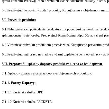
týmto konaním Predávajúceho nevzniknú žiadne dodatočné náklady, a len v pr
5.6.Predávajúci je povinný dodať produkty Kupujúcemu v objednanom množstve
VI. Prevzatie produktu
6.1.Nebezpečenstvo poškodenia produktu a zodpovednosť za škodu na produkt
splnomocnenej tretej osoby. Predávajúci Kupujúcemu odporúča aby si pri pre
6.2.Vlastnícke právo ku produktom prechádza na Kupujúceho prevzatím pro
6.3.Predávajúci má právo na riadne a včasné zaplatenie ceny objednávky od 
VII. Prepravné – spôsoby dopravy produktov a cena za ich dopravu
7.1. Spôsoby dopravy a cena za dopravu objednaných produktov:
7.1.1. Formy Dopravy:
7.1.1.1.Kuriérska služba DPD
7.1.1.2.Kuriérska služba PACKETA