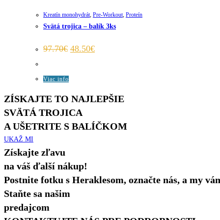
Kreatín monohydrát
,
Pre-Workout
,
Proteín
Svätá trojica – balík 3ks
Pôvodná
Aktuálna
97.70
€
48.50
€
cena
cena
bola:
je:
97.70€.
48.50€.
Viac info
ZÍSKAJTE TO NAJLEPŠIE
SVÄTÁ TROJICA
A UŠETRITE S BALÍČKOM
UKAŽ MI
Získajte zľavu
na váš ďalší nákup!
Postnite fotku s Heraklesom, označte nás, a my v
Staňte sa našim
predajcom