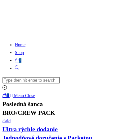
Skip
to
content
Home
Shop
0
Toggle
website
Search
search
this
website
0
Menu
Close
Posledná šanca
BRO/CREW PACK
ďalej
Ultra rýchle dodanie
Jednodňové doručenie s Packetou