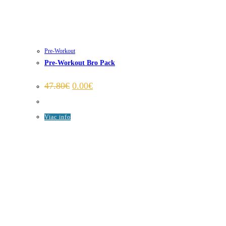
Pre-Workout
Pre-Workout Bro Pack
Pôvodná
Aktuálna
47.80
€
0.00
€
cena
cena
bola:
je:
47.80€.
0.00€.
Viac info