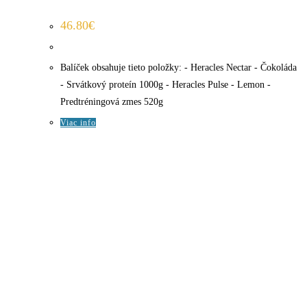
46.80
€
Balíček obsahuje tieto položky: - Heracles Nectar - Čokoláda
- Srvátkový proteín 1000g - Heracles Pulse - Lemon -
Predtréningová zmes 520g
Viac info