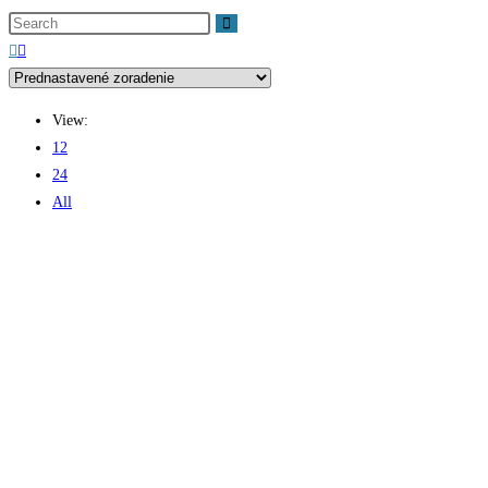
website
search
View:
12
24
All