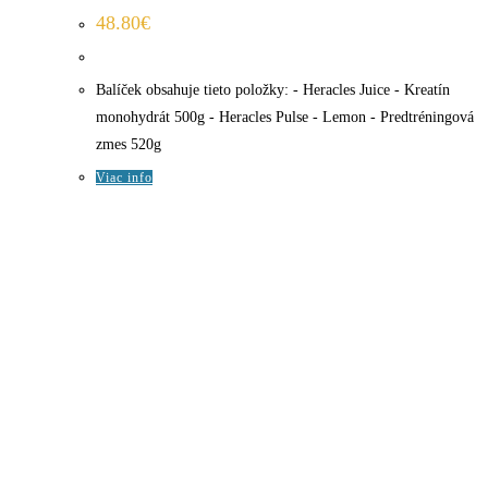
48.80
€
Balíček obsahuje tieto položky: - Heracles Juice - Kreatín
monohydrát 500g - Heracles Pulse - Lemon - Predtréningová
zmes 520g
Viac info