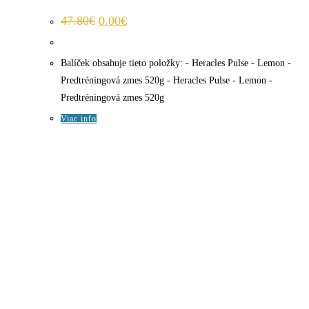
Pôvodná
Aktuálna
47.80
€
0.00
€
cena
cena
bola:
je:
47.80€.
0.00€.
Balíček obsahuje tieto položky: - Heracles Pulse - Lemon -
Predtréningová zmes 520g - Heracles Pulse - Lemon -
Predtréningová zmes 520g
Viac info