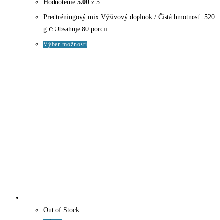
Hodnotenie
5.00
z 5
Predtréningový mix Výživový doplnok / Čistá hmotnosť: 520
g ℮ Obsahuje 80 porcií
Tento
Výber možností
produkt
má
viacero
variantov.
Možnosti
si
môžete
vybrať
na
stránke
produktu.
Out of Stock