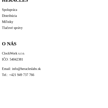
HERACLES
Spolupráca
Distribúcia
Míľniky
Tlačové správy
Štatút súťaže
O NÁS
ClockWork s.r.o.
IČO: 54042381
Email: info@heracleslabs.sk
Tel.: +421 949 737 766