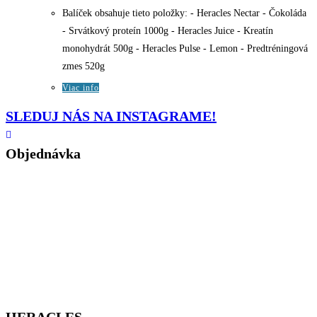
97.70€.
48.50€.
Balíček obsahuje tieto položky: - Heracles Nectar - Čokoláda
- Srvátkový proteín 1000g - Heracles Juice - Kreatín
monohydrát 500g - Heracles Pulse - Lemon - Predtréningová
zmes 520g
Viac info
SLEDUJ NÁS NA INSTAGRAME!
Objednávka
Kontakty
Všeobecné Obchodné podmienky
Záruka a reklamácie
Podmienky ochrany osobných údajov
Reklamačný formulár
Formulár na odstúpenie od zmluvy
EU Cookie Policy